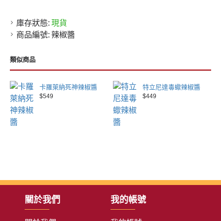
庫存狀態:
現貨
商品編號:
辣椒醬
類似商品
卡羅萊納死神辣椒醬
特立尼達毒蠍辣椒醬
$549
$449
關於我們
我的帳號